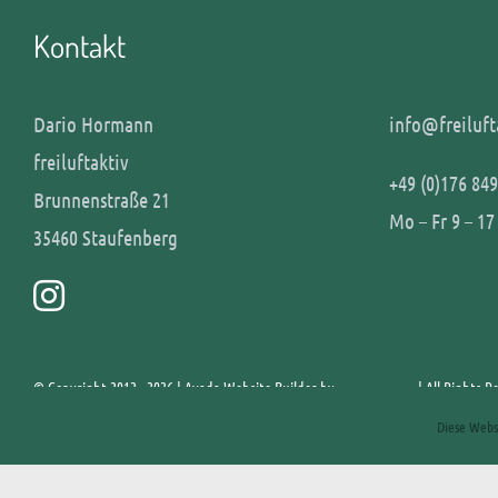
Kontakt
Dario Hormann
info@freiluft
freiluftaktiv
+49 (0)176 849
Brunnenstraße 21
Mo – Fr 9 – 17
35460 Staufenberg
© Copyright 2012 - 2026 | Avada Website Builder by
ThemeFusion
| All Rights 
Diese Webs