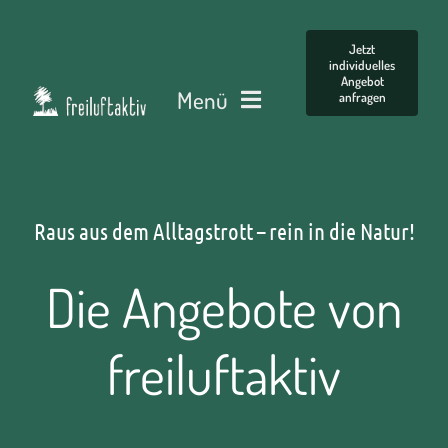
Zum
Inhalt
Jetzt
individuelles
springen
Angebot
Menü
anfragen
Startseite
Angebote
Raus aus dem Alltagstrott – rein in die Natur!
Die Angebote von
Gesundheitscoaching
freiluftaktiv
Termine
Wer wir sind